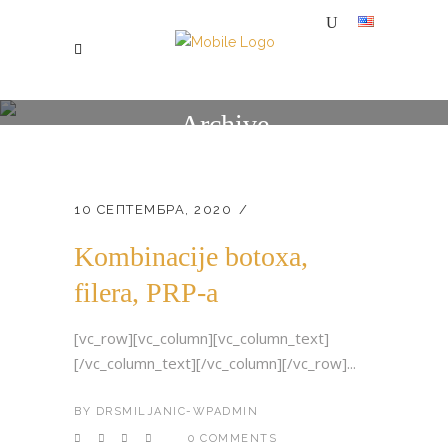
Archive
SPECIJALNA BOLNICA ZA PLASTIČNU, ESTETSKU I REKONSTRUKTIVNU HIRURGIJU MI
/
10 СЕПТЕМБРА, 2020
Kombinacije botoxa,
filera, PRP-a
[vc_row][vc_column][vc_column_text]
[/vc_column_text][/vc_column][/vc_row]...
BY
DRSMILJANIC-WPADMIN
0 COMMENTS