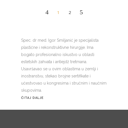
1
2
Spec. dr med. Igor Smiljanić je specijalista
plastične i rekonstruktivne hirurgije. Ima
bogato profesionalno iskustvo u oblasti
estetskih zahvata i antiejdž tretmana.
Usavršavao se u ovim oblastima u zemlji i
inostranstvu, stekao brojne sertifikate i
učestvovao u kongresima i stručnim i naučnim
skupovima.
ČITAJ DALJE