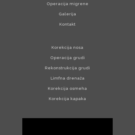
Operacija migrene
Galerija
Kontakt
Korekcija nosa
Operacija grudi
Rekonstrukcija grudi
Limfna drenaža
Korekcija osmeha
Korekcija kapaka