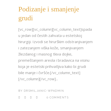
Podizanje i smanjenje
grudi
[vc_row][vc_column][vc_column_text]spada
u jedan od čestih zahvata u estetskoj
hirurgiji. Izvodi se hirurškim odstranjivanjem
i zatezanjem viška kože, smanjivanjem
žlezdanog i masnog tkiva dojke,
premeštanjem areola i bradavica na visinu
koja je estetski prihvatljiva kako bi grudi
bile manje i čvršće.[/vc_column_text]
[/vc_column][/vc_row]...
BY
DRSMILJANIC-WPADMIN
0 COMMENTS