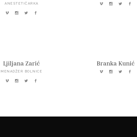
ANESTETIČARKA
Ljiljana Zarić
Branka Kunić
MENADŽER BOLNICE