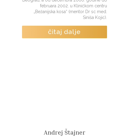
Beograd, a od decembra 2000. godine do
februara 2002. u Kliničkom centru
„Bežanijska kosa“ (mentor Dr sc med.
Siniša Kojić).
čitaj dalje
Andrej Štajner