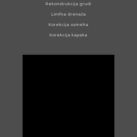
Rekonstrukcija grudi
Limfna drenaža
Korekcija osmeha
Korekcija kapaka