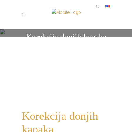
Korekcija donjih kapaka
SPECIJALNA BOLNICA ZA PLASTIČNU, ESTETSKU I REKONSTRUKTIVNU HIRURGIJU MI
/
KOREKCIJA DONJIH KAPAKA
Korekcija donjih
kapaka