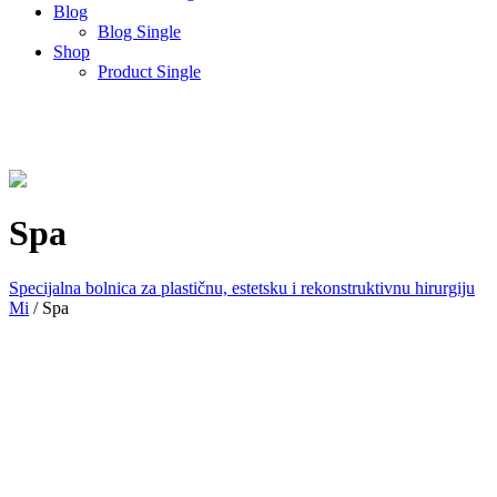
Blog
Blog Single
Shop
Product Single
Spa
Specijalna bolnica za plastičnu, estetsku i rekonstruktivnu hirurgiju
Mi
/
Spa