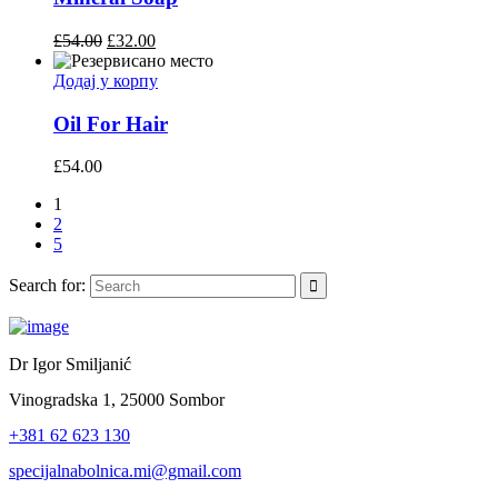
£
54.00
£
32.00
Додај у корпу
Oil For Hair
£
54.00
1
2
5
Search for:
Dr Igor Smiljanić
Vinogradska 1, 25000 Sombor
+381 62 623 130
specijalnabolnica.mi@gmail.com