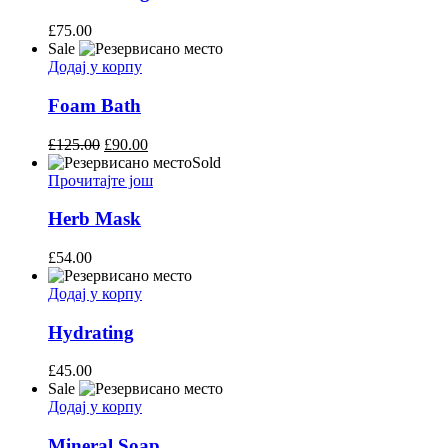
£
75.00
Sale
Додај у корпу
Foam Bath
£
125.00
£
90.00
Sold
Прочитајте још
Herb Mask
£
54.00
Додај у корпу
Hydrating
£
45.00
Sale
Додај у корпу
Mineral Soap