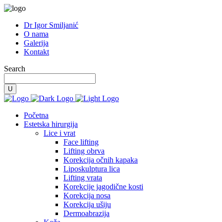
Dr Igor Smiljanić
O nama
Galerija
Kontakt
Search
Početna
Estetska hirurgija
Lice i vrat
Face lifting
Lifting obrva
Korekcija očnih kapaka
Liposkulptura lica
Lifting vrata
Korekcije jagodične kosti
Korekcija nosa
Korekcija ušiju
Dermoabrazija