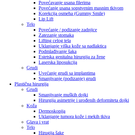
Povećavanje usana filerima
Povećanje usana sopstvenim masnim tkivom
Korekcija osmeha (Gummy Smile)
Lip Lift
Telo
Povećanje / podizanje zadnjice
Zatezanje stomaka
Lifting celog tela
Uklanjanje viška kože sa nadlaktica
Podmlađivanje šaka
Estetska genitalna hirurgija za žene
Laserska liposukcija
Grudi
Uvećanje grudi sa implantima
Smanjivanje (podizanje) grudi
Plastična hirurgija
Grudi
Smanjivanje muških dojki
Hirurgija asimetrije i urođenih deformiteta dojki
Koža
Dermoskopija
Uklanjanje tumora kože i mekih tkiva
Glava i vrat
Telo
Hirugija šake