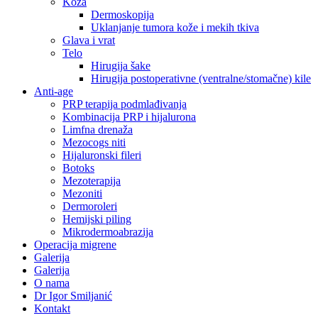
Koža
Dermoskopija
Uklanjanje tumora kože i mekih tkiva
Glava i vrat
Telo
Hirugija šake
Hirugija postoperativne (ventralne/stomačne) kile
Anti-age
PRP terapija podmlađivanja
Kombinacija PRP i hijalurona
Limfna drenaža
Mezocogs niti
Hijaluronski fileri
Botoks
Mezoterapija
Mezoniti
Dermoroleri
Hemijski piling
Mikrodermoabrazija
Operacija migrene
Galerija
Galerija
O nama
Dr Igor Smiljanić
Kontakt