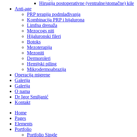
Hirugija postoperativne (ventralne/stomačne) kile
Anti-age
PRP terapija podmlađivanja
Kombinacija PRP i hijalurona
Limfna drenaža
Mezocogs niti
Hijaluronski fileri
Botoks
Mezoterapija
Mezoniti
Dermoroleri
Hemijski piling
Mikrodermoabrazija
Operacija migrene
Galerija
Galerija
O nama
Dr Igor Smiljanić
Kontakt
Home
Pages
Elements
Portfolio
Portfolio Single