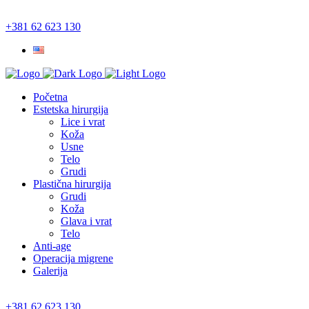
+381 62 623 130
Početna
Estetska hirurgija
Lice i vrat
Koža
Usne
Telo
Grudi
Plastična hirurgija
Grudi
Koža
Glava i vrat
Telo
Anti-age
Operacija migrene
Galerija
+381 62 623 130