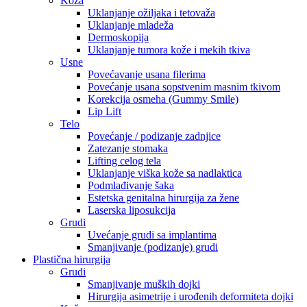
Koža
Uklanjanje ožiljaka i tetovaža
Uklanjanje mladeža
Dermoskopija
Uklanjanje tumora kože i mekih tkiva
Usne
Povećavanje usana filerima
Povećanje usana sopstvenim masnim tkivom
Korekcija osmeha (Gummy Smile)
Lip Lift
Telo
Povećanje / podizanje zadnjice
Zatezanje stomaka
Lifting celog tela
Uklanjanje viška kože sa nadlaktica
Podmlađivanje šaka
Estetska genitalna hirurgija za žene
Laserska liposukcija
Grudi
Uvećanje grudi sa implantima
Smanjivanje (podizanje) grudi
Plastična hirurgija
Grudi
Smanjivanje muških dojki
Hirurgija asimetrije i urođenih deformiteta dojki