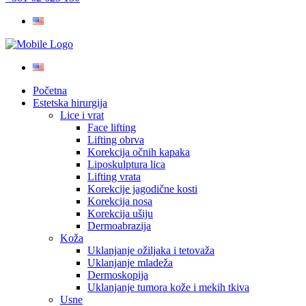
Početna
Estetska hirurgija
Lice i vrat
Face lifting
Lifting obrva
Korekcija očnih kapaka
Liposkulptura lica
Lifting vrata
Korekcije jagodične kosti
Korekcija nosa
Korekcija ušiju
Dermoabrazija
Koža
Uklanjanje ožiljaka i tetovaža
Uklanjanje mladeža
Dermoskopija
Uklanjanje tumora kože i mekih tkiva
Usne