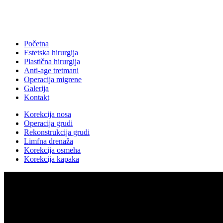
Početna
Estetska hirurgija
Plastična hirurgija
Anti-age tretmani
Operacija migrene
Galerija
Kontakt
Korekcija nosa
Operacija grudi
Rekonstrukcija grudi
Limfna drenaža
Korekcija osmeha
Korekcija kapaka