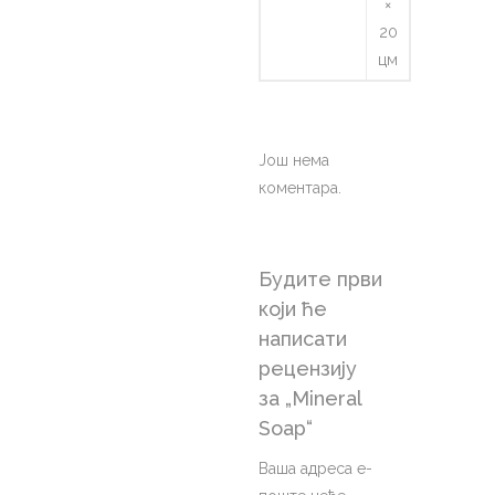
×
20
цм
Још нема
коментара.
Будите први
који ће
написати
рецензију
за „Mineral
Soap“
Ваша адреса е-