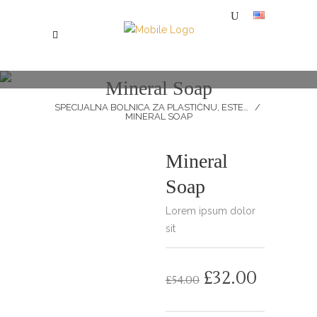
Mineral Soap
SPECIJALNA BOLNICA ZA PLASTIČNU, ESTETSKU I REKONSTRUKTIVNU HIRURGIJU MI
/
MINERAL SOAP
Mineral
SALE
Soap
Lorem ipsum dolor
sit
£
32.00
£
54.00