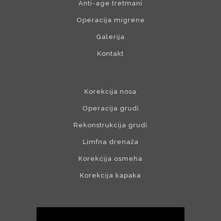
Anti-age tretmani
Operacija migrene
Galerija
Kontakt
Korekcija nosa
Operacija grudi
Rekonstrukcija grudi
Limfna drenaža
Korekcija osmeha
Korekcija kapaka