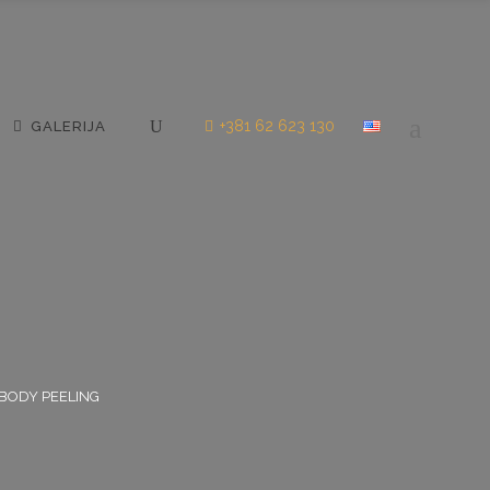
+381 62 623 130
GALERIJA
BODY PEELING