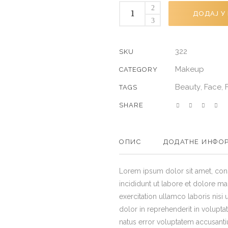
ДОДАЈ У
322
SKU
Makeup
CATEGORY
Beauty
Face
,
,
TAGS
SHARE
ОПИС
ДОДАТНЕ ИНФО
Lorem ipsum dolor sit amet, con
incididunt ut labore et dolore m
exercitation ullamco laboris nisi
dolor in reprehenderit in voluptat
natus error voluptatem accusan