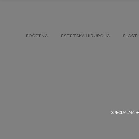
POČETNA
ESTETSKA HIRURGIJA
PLAST
SPECIJALNA B