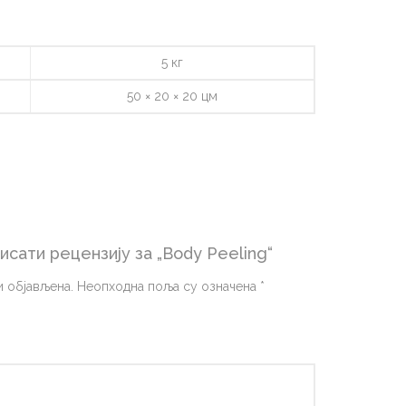
5 кг
50 × 20 × 20 цм
исати рецензију за „Body Peeling“
 објављена.
Неопходна поља су означена
*