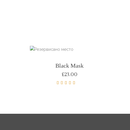
Black Mask
£
23.00
Оцењено
са
5.00
од 5