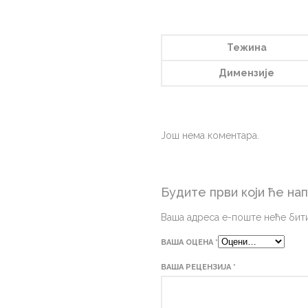
Тежина
Димензије
Још нема коментара.
Будите први који ће нап
Ваша адреса е-поште неће бити
ВАША ОЦЕНА
*
ВАША РЕЦЕНЗИЈА
*