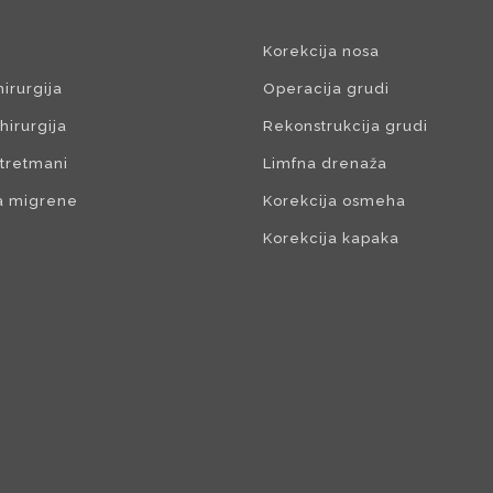
Korekcija nosa
hirurgija
Operacija grudi
hirurgija
Rekonstrukcija grudi
 tretmani
Limfna drenaža
a migrene
Korekcija osmeha
Korekcija kapaka