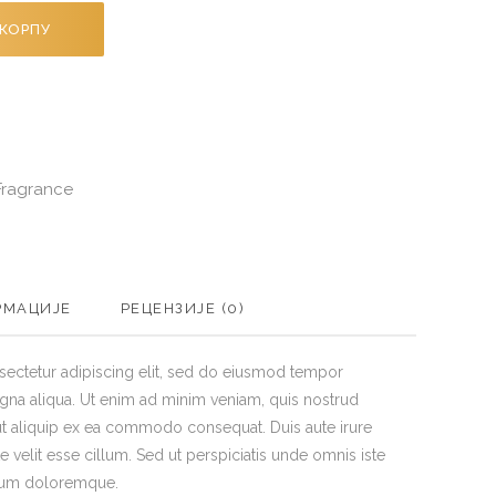
 КОРПУ
Fragrance
РМАЦИЈЕ
РЕЦЕНЗИЈЕ (0)
sectetur adipiscing elit, sed do eiusmod tempor
agna aliqua. Ut enim ad minim veniam, quis nostrud
 ut aliquip ex ea commodo consequat. Duis aute irure
e velit esse cillum. Sed ut perspiciatis unde omnis iste
tium doloremque.