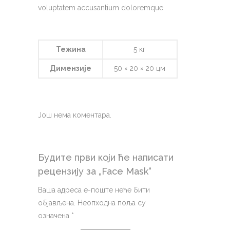
voluptatem accusantium doloremque.
Тежина
5 кг
Димензије
50 × 20 × 20 цм
Још нема коментара.
Будите први који ће написати
рецензију за „Face Mask“
Ваша адреса е-поште неће бити
објављена.
Неопходна поља су
означена
*