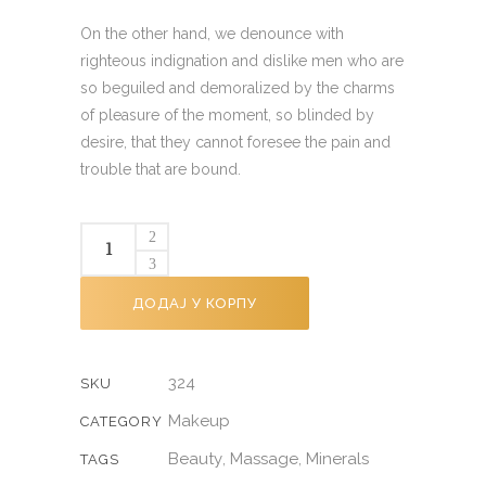
On the other hand, we denounce with
righteous indignation and dislike men who are
so beguiled and demoralized by the charms
of pleasure of the moment, so blinded by
desire, that they cannot foresee the pain and
trouble that are bound.
ДОДАЈ У КОРПУ
324
SKU
Makeup
CATEGORY
Beauty
Massage
Minerals
,
,
TAGS